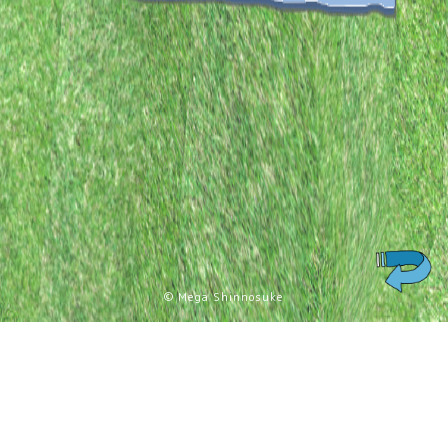
ンペーンがスタート！ ご...
READ MORE >
1
2
3
4
⋯
≫
© Mega Shinnosuke