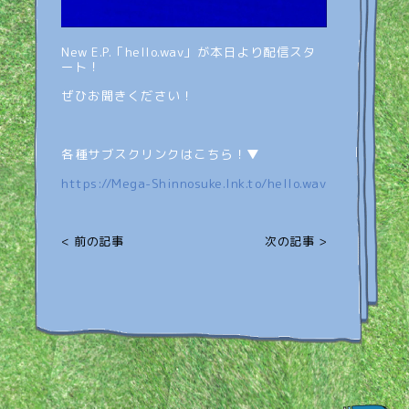
New E.P.「hello.wav」が本日より配信スタ
ート！
ぜひお聞きください！
各種サブスクリンクはこちら！▼
https://Mega-Shinnosuke.lnk.to/hello.wav
< 前の記事
次の記事 >