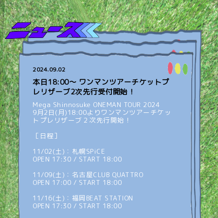
2024.09.02
本日18:00〜 ワンマンツアーチケットプ
レリザーブ2次先行受付開始！
Mega Shinnosuke ONEMAN TOUR 2024
9月2日(月)18:00よりワンマンツアーチケッ
トプレリザーブ２次先行開始！
［日程］
11/02(土)：札幌SPiCE
OPEN 17:30 / START 18:00
11/09(土)：名古屋CLUB QUATTRO
OPEN 17:00 / START 18:00
11/16(土)：福岡BEAT STATION
OPEN 17:30 / START 18:00