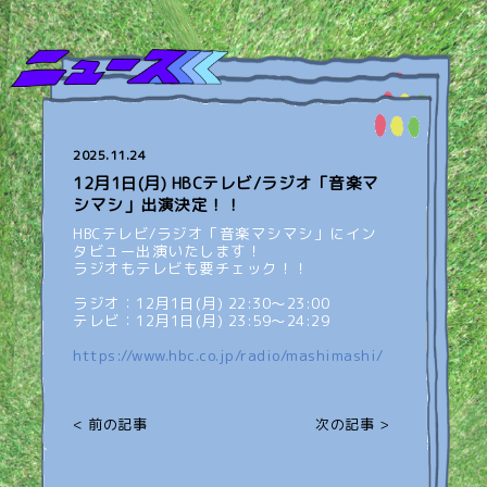
2025.11.24
12月1日(月) HBCテレビ/ラジオ「音楽マ
シマシ」出演決定！！
HBCテレビ/ラジオ「音楽マシマシ」にイン
タビュー出演いたします！
ラジオもテレビも要チェック！！
ラジオ：12月1日(月) 22:30〜23:00
テレビ：12月1日(月) 23:59〜24:29
https://www.hbc.co.jp/radio/mashimashi/
< 前の記事
次の記事 >