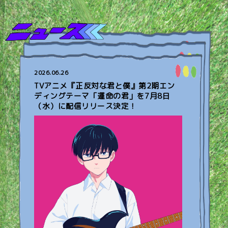
2026.06.26
TVアニメ『正反対な君と僕』第2期エン
ディングテーマ「運命の君」を7月8日
（水）に配信リリース決定！