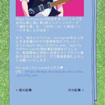
Mega Shinnosukeが担当するTVアニメ『正
反対な君と僕』第2期エンディングテーマ
「運命の君」を、7月8日（水）に配信リリ
ースすることが決定！
また、本日よりTikTok、Instagramをはじめ
とする各種SNSでの音源使用がスタート！
さらにApple MusicでのPre-add、Spotify
でのPre-saveも開始事前登録を行うこと
で、配信開始と同時に自身のライブラリへ楽
曲が追加されるので、ぜひ事前登録もよろし
くお願いいたします！
Pre-add / Pre-saveはコチラ▼
URL：
https://mega-shinnosuke.lnk.to/You
_are_the_one
< 前の記事
次の記事 >