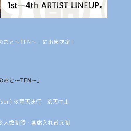
のおと～TEN～」に出演決定！
のおと～TEN～」
 23(sun) ※雨天決行・荒天中止
※人数制限・客席入れ替え制