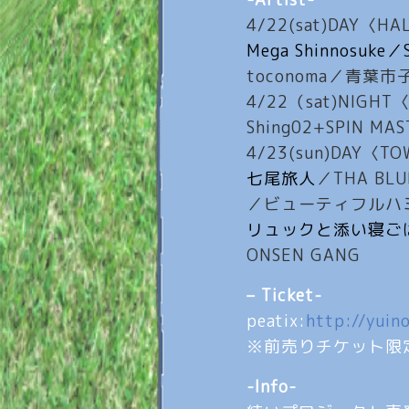
4/22(sat)DAY〈HA
Mega Shinnosuke／
toconoma／青
4/22（sat)NIGH
Shing02+SPIN M
4/23(sun)DAY〈T
七尾旅人
／THA BLU
／ビューティフルハミン
リュックと添い寝ご
ONSEN GANG
– Ticket-
peatix:
http://yuin
※前売りチケット限
-Info-