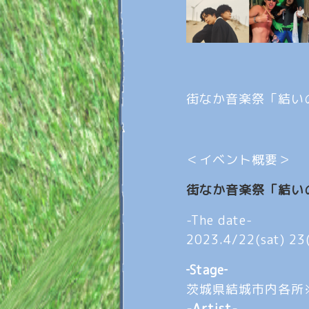
街なか音楽祭「結い
＜イベント概要＞
街なか音楽祭「結い
-The date-
2023.4/22(sat)
‐Stage‐
茨城県結城市内各所
-Artist-