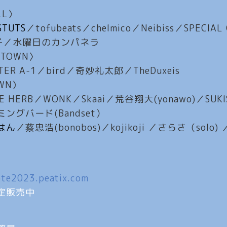
LL〉
STUTS
／tofubeats／chelmico／Neibiss／SPECIAL
葉市子／水曜日のカンパネラ
T〈TOWN〉
ASTER A-1／bird／奇妙礼太郎／TheDuxeis
OWN〉
E HERB／WONK／Skaai／荒谷翔大(yonawo)／SUKIS
グバード(Bandset）
はん
／蔡忠浩(bonobos)／kojikoji ／さらさ（solo) 
ote2023.peatix.com
定販売中