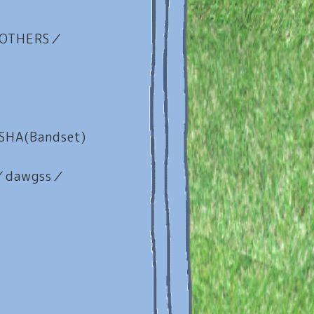
 OTHERS／
HA(Bandset)
／dawgss／