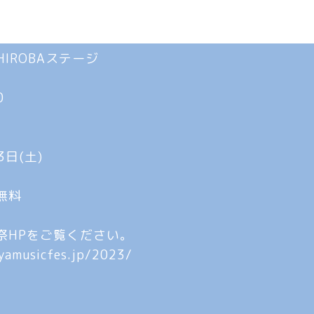
eはHIROBAステージ
0
0
3日(土)
無料
祭HPをご覧ください。
iyamusicfes.jp/2023/