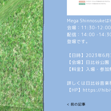
Mega Shinnosuk
会場：11:30-12:0
配信：14:00 -14:3
登場です。
【日時】2023年6月
【会場】日比谷公園
【料金】入場・参加
詳しくは日比谷音楽
【HP】
https://hib
< 前の記事