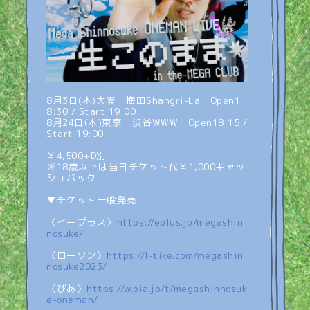
8月3日(木)大阪 梅田Shangri-La
Open1
8:30 / Start 19:00
8月24日(木)東京 渋谷WWW
Open18:15 /
Start 19:00
￥4,500+D別
※18歳以下は当日チケット代￥1,000キャッ
シュバック
▼チケット一般発売
〈イープラス〉
https://eplus.jp/megashin
nosuke/
〈ローソン〉
https://l-tike.com/megashin
nosuke2023/
〈ぴあ〉
https://w.pia.jp/t/megashinnosuk
e-oneman/