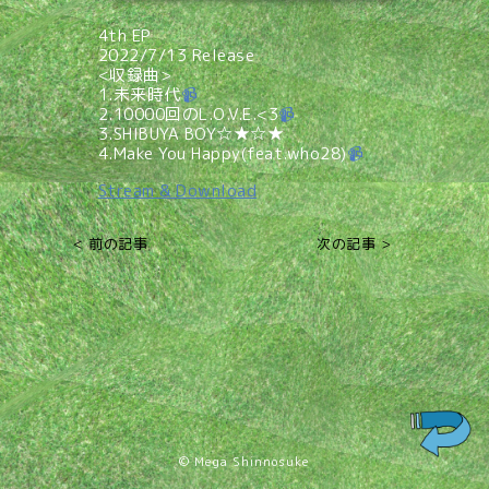
4th EP
2022/7/13 Release
<収録曲>
1.未来時代
📹
2.10000回のL.O.V.E.<3
📹
3.SHIBUYA BOY☆★☆★
4.Make You Happy(feat.who28)
📹
Stream & Download
< 前の記事
次の記事 >
© Mega Shinnosuke